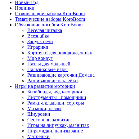
Новый Год
Новинки
Развивающие наборы KoroBoom
Тематические наборы KoroBoom
Обучающие пособия KoroBoom
Веселая читалка
Всезнайка
Запуск речи
Играрики
Карточки для новорожденных
Мир вокруг
Пазлы для малышей
Пальчиковые игры
Развивающие карточки Домана
Развивающие наклейки
Игры на развитие моторики
Бизиборды, чудо-коврики
Инструменты - помощники
Рамки-вкладыши, сортеры
Мозаики, пазлы
Шнуровки
Сенсорное развитие
Игры на липучках, магнитах
Пирамидки, нанизывание
Матрешки