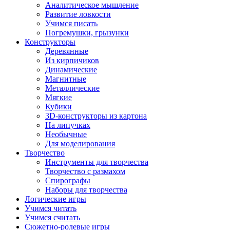
Аналитическое мышление
Развитие ловкости
Учимся писать
Погремушки, грызунки
Конструкторы
Деревянные
Из кирпичиков
Динамические
Магнитные
Металлические
Мягкие
Кубики
3D-конструкторы из картона
На липучках
Необычные
Для моделирования
Творчество
Инструменты для творчества
Творчество с размахом
Спирографы
Наборы для творчества
Логические игры
Учимся читать
Учимся считать
Сюжетно-ролевые игры