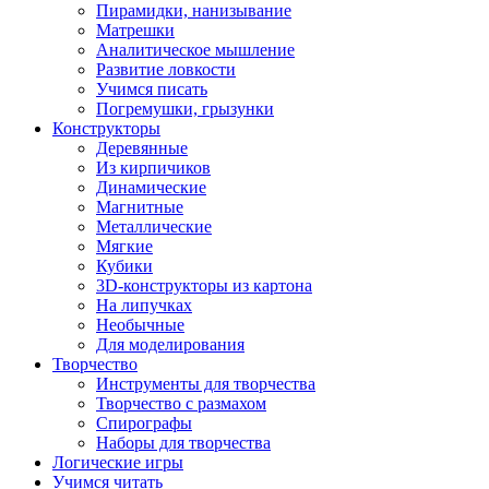
Пирамидки, нанизывание
Матрешки
Аналитическое мышление
Развитие ловкости
Учимся писать
Погремушки, грызунки
Конструкторы
Деревянные
Из кирпичиков
Динамические
Магнитные
Металлические
Мягкие
Кубики
3D-конструкторы из картона
На липучках
Необычные
Для моделирования
Творчество
Инструменты для творчества
Творчество с размахом
Спирографы
Наборы для творчества
Логические игры
Учимся читать