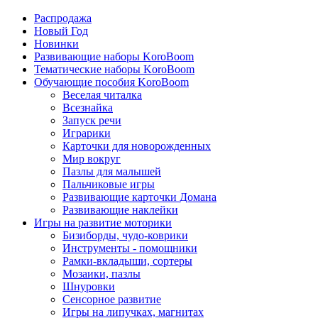
Распродажа
Новый Год
Новинки
Развивающие наборы KoroBoom
Тематические наборы KoroBoom
Обучающие пособия KoroBoom
Веселая читалка
Всезнайка
Запуск речи
Играрики
Карточки для новорожденных
Мир вокруг
Пазлы для малышей
Пальчиковые игры
Развивающие карточки Домана
Развивающие наклейки
Игры на развитие моторики
Бизиборды, чудо-коврики
Инструменты - помощники
Рамки-вкладыши, сортеры
Мозаики, пазлы
Шнуровки
Сенсорное развитие
Игры на липучках, магнитах