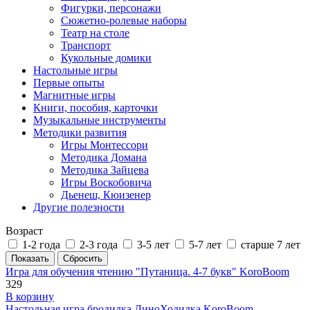
Фигурки, персонажи
Сюжетно-ролевые наборы
Театр на столе
Транспорт
Кукольные домики
Настольные игры
Первые опыты
Магнитные игры
Книги, пособия, карточки
Музыкальные инструменты
Методики развития
Игры Монтессори
Методика Домана
Методика Зайцева
Игры Воскобовича
Дьенеш, Кюизенер
Другие полезности
Возраст
1-2 года
2-3 года
3-5 лет
5-7 лет
старше 7 лет
Игра для обучения чтению "Путаница. 4-7 букв" KoroBoom
329
В корзину
Настольная игра бродилка ДиноХодилка KoroBoom