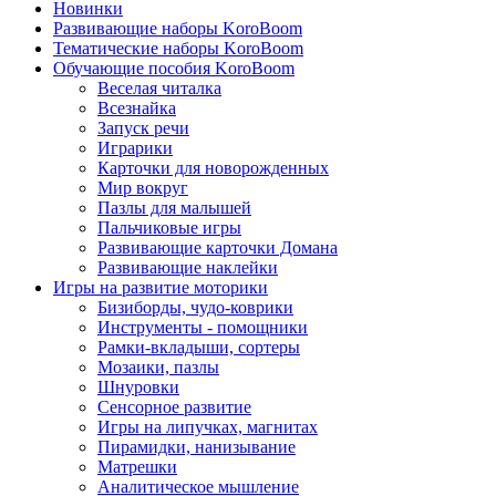
Новинки
Развивающие наборы KoroBoom
Тематические наборы KoroBoom
Обучающие пособия KoroBoom
Веселая читалка
Всезнайка
Запуск речи
Играрики
Карточки для новорожденных
Мир вокруг
Пазлы для малышей
Пальчиковые игры
Развивающие карточки Домана
Развивающие наклейки
Игры на развитие моторики
Бизиборды, чудо-коврики
Инструменты - помощники
Рамки-вкладыши, сортеры
Мозаики, пазлы
Шнуровки
Сенсорное развитие
Игры на липучках, магнитах
Пирамидки, нанизывание
Матрешки
Аналитическое мышление