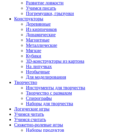
Развитие ловкости
Учимся писать
Погремушки, грызунки
Конструкторы
Деревянные
Из кирпичиков
Динамические
Магнитные
Металлические
Мягкие
Кубики
3D-конструкторы из картона
На липучках
Необычные
Для моделирования
Творчество
Инструменты для творчества
Творчество с размахом
Спирографы
Наборы для творчества
Логические игры
Учимся читать
Учимся считать
Сюжетно-ролевые игры
Наборы продуктов