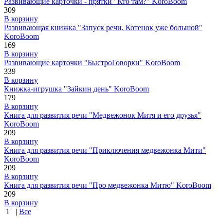
Развивающие карточки - прятки "Кто там?" KoroBoom
309
В корзину
Развивающая книжка "Запуск речи. Котенок уже большой"
KoroBoom
169
В корзину
Развивающие карточки "БыстроГоворки" KoroBoom
339
В корзину
Книжка-игрушка "Зайкин день" KoroBoom
179
В корзину
Книга для развития речи "Медвежонок Митя и его друзья"
KoroBoom
209
В корзину
Книга для развития речи "Приключения медвежонка Мити"
KoroBoom
209
В корзину
Книга для развития речи "Про медвежонка Митю" KoroBoom
209
В корзину
1
|
Все