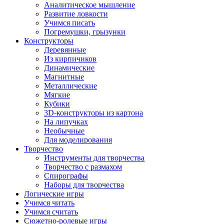
Аналитическое мышление
Развитие ловкости
Учимся писать
Погремушки, грызунки
Конструкторы
Деревянные
Из кирпичиков
Динамические
Магнитные
Металлические
Мягкие
Кубики
3D-конструкторы из картона
На липучках
Необычные
Для моделирования
Творчество
Инструменты для творчества
Творчество с размахом
Спирографы
Наборы для творчества
Логические игры
Учимся читать
Учимся считать
Сюжетно-ролевые игры