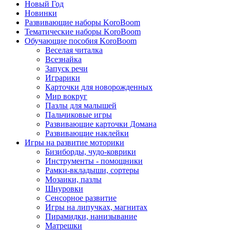
Новый Год
Новинки
Развивающие наборы KoroBoom
Тематические наборы KoroBoom
Обучающие пособия KoroBoom
Веселая читалка
Всезнайка
Запуск речи
Играрики
Карточки для новорожденных
Мир вокруг
Пазлы для малышей
Пальчиковые игры
Развивающие карточки Домана
Развивающие наклейки
Игры на развитие моторики
Бизиборды, чудо-коврики
Инструменты - помощники
Рамки-вкладыши, сортеры
Мозаики, пазлы
Шнуровки
Сенсорное развитие
Игры на липучках, магнитах
Пирамидки, нанизывание
Матрешки