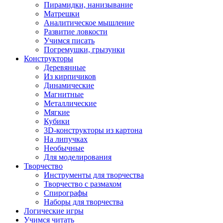
Пирамидки, нанизывание
Матрешки
Аналитическое мышление
Развитие ловкости
Учимся писать
Погремушки, грызунки
Конструкторы
Деревянные
Из кирпичиков
Динамические
Магнитные
Металлические
Мягкие
Кубики
3D-конструкторы из картона
На липучках
Необычные
Для моделирования
Творчество
Инструменты для творчества
Творчество с размахом
Спирографы
Наборы для творчества
Логические игры
Учимся читать