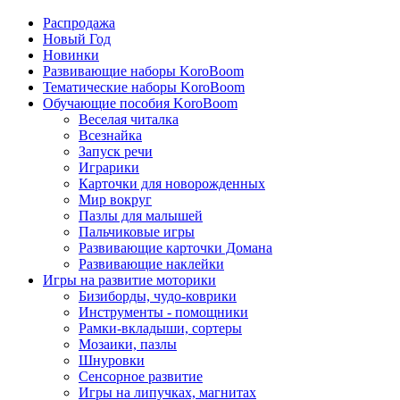
Распродажа
Новый Год
Новинки
Развивающие наборы KoroBoom
Тематические наборы KoroBoom
Обучающие пособия KoroBoom
Веселая читалка
Всезнайка
Запуск речи
Играрики
Карточки для новорожденных
Мир вокруг
Пазлы для малышей
Пальчиковые игры
Развивающие карточки Домана
Развивающие наклейки
Игры на развитие моторики
Бизиборды, чудо-коврики
Инструменты - помощники
Рамки-вкладыши, сортеры
Мозаики, пазлы
Шнуровки
Сенсорное развитие
Игры на липучках, магнитах