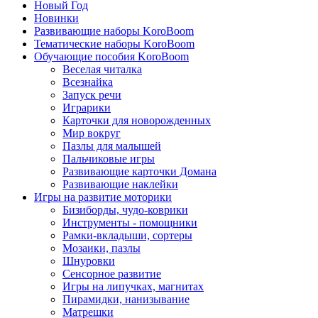
Новый Год
Новинки
Развивающие наборы KoroBoom
Тематические наборы KoroBoom
Обучающие пособия KoroBoom
Веселая читалка
Всезнайка
Запуск речи
Играрики
Карточки для новорожденных
Мир вокруг
Пазлы для малышей
Пальчиковые игры
Развивающие карточки Домана
Развивающие наклейки
Игры на развитие моторики
Бизиборды, чудо-коврики
Инструменты - помощники
Рамки-вкладыши, сортеры
Мозаики, пазлы
Шнуровки
Сенсорное развитие
Игры на липучках, магнитах
Пирамидки, нанизывание
Матрешки