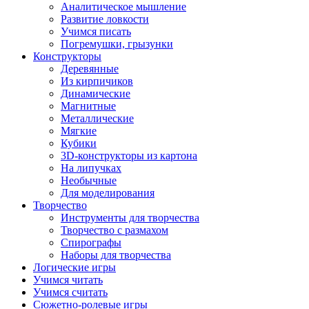
Аналитическое мышление
Развитие ловкости
Учимся писать
Погремушки, грызунки
Конструкторы
Деревянные
Из кирпичиков
Динамические
Магнитные
Металлические
Мягкие
Кубики
3D-конструкторы из картона
На липучках
Необычные
Для моделирования
Творчество
Инструменты для творчества
Творчество с размахом
Спирографы
Наборы для творчества
Логические игры
Учимся читать
Учимся считать
Сюжетно-ролевые игры