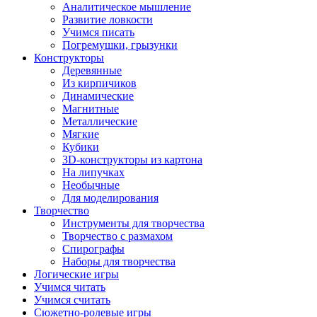
Аналитическое мышление
Развитие ловкости
Учимся писать
Погремушки, грызунки
Конструкторы
Деревянные
Из кирпичиков
Динамические
Магнитные
Металлические
Мягкие
Кубики
3D-конструкторы из картона
На липучках
Необычные
Для моделирования
Творчество
Инструменты для творчества
Творчество с размахом
Спирографы
Наборы для творчества
Логические игры
Учимся читать
Учимся считать
Сюжетно-ролевые игры