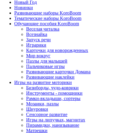
Новый Год
Новинки
Развивающие наборы KoroBoom
Тематические наборы KoroBoom
Обучающие пособия KoroBoom
Веселая читалка
Всезнайка
Запуск речи
Играрики
Карточки для новорожденных
Мир вокруг
Пазлы для малышей
Пальчиковые игры
Развивающие карточки Домана
Развивающие наклейки
Игры на развитие моторики
Бизиборды, чудо-коврики
Инструменты - помощники
Рамки-вкладыши, сортеры
Мозаики, пазлы
Шнуровки
Сенсорное развитие
Игры на липучках, магнитах
Пирамидки, нанизывание
Матрешки