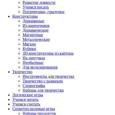
Развитие ловкости
Учимся писать
Погремушки, грызунки
Конструкторы
Деревянные
Из кирпичиков
Динамические
Магнитные
Металлические
Мягкие
Кубики
3D-конструкторы из картона
На липучках
Необычные
Для моделирования
Творчество
Инструменты для творчества
Творчество с размахом
Спирографы
Наборы для творчества
Логические игры
Учимся читать
Учимся считать
Сюжетно-ролевые игры
Наборы продуктов