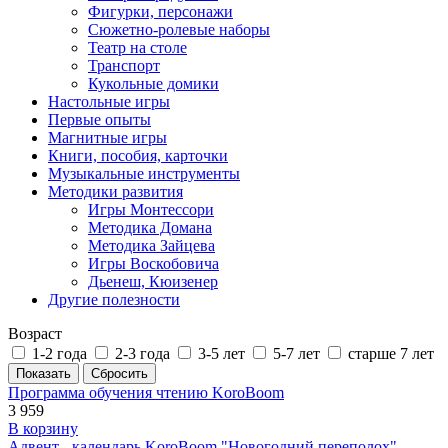
Фигурки, персонажи
Сюжетно-ролевые наборы
Театр на столе
Транспорт
Кукольные домики
Настольные игры
Первые опыты
Магнитные игры
Книги, пособия, карточки
Музыкальные инструменты
Методики развития
Игры Монтессори
Методика Домана
Методика Зайцева
Игры Воскобовича
Дьенеш, Кюизенер
Другие полезности
Возраст
1-2 года
2-3 года
3-5 лет
5-7 лет
старше 7 лет
Программа обучения чтению KoroBoom
3 959
В корзину
Адвент - календарь KoroBoom "Новогодний переполох"