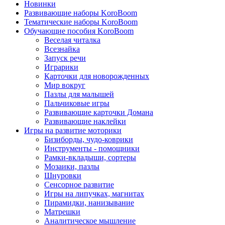
Новинки
Развивающие наборы KoroBoom
Тематические наборы KoroBoom
Обучающие пособия KoroBoom
Веселая читалка
Всезнайка
Запуск речи
Играрики
Карточки для новорожденных
Мир вокруг
Пазлы для малышей
Пальчиковые игры
Развивающие карточки Домана
Развивающие наклейки
Игры на развитие моторики
Бизиборды, чудо-коврики
Инструменты - помощники
Рамки-вкладыши, сортеры
Мозаики, пазлы
Шнуровки
Сенсорное развитие
Игры на липучках, магнитах
Пирамидки, нанизывание
Матрешки
Аналитическое мышление