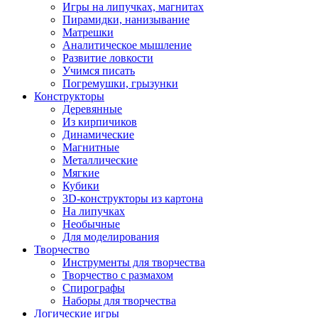
Игры на липучках, магнитах
Пирамидки, нанизывание
Матрешки
Аналитическое мышление
Развитие ловкости
Учимся писать
Погремушки, грызунки
Конструкторы
Деревянные
Из кирпичиков
Динамические
Магнитные
Металлические
Мягкие
Кубики
3D-конструкторы из картона
На липучках
Необычные
Для моделирования
Творчество
Инструменты для творчества
Творчество с размахом
Спирографы
Наборы для творчества
Логические игры