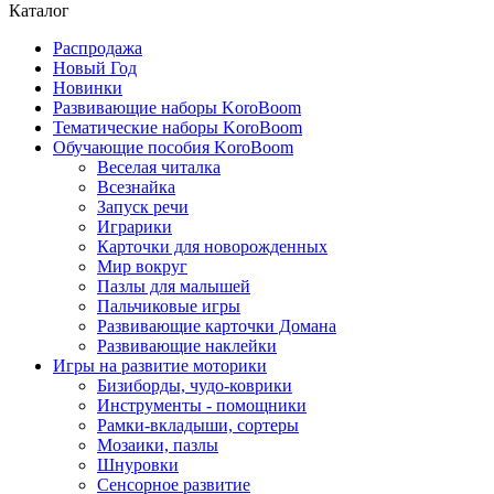
Каталог
Распродажа
Новый Год
Новинки
Развивающие наборы KoroBoom
Тематические наборы KoroBoom
Обучающие пособия KoroBoom
Веселая читалка
Всезнайка
Запуск речи
Играрики
Карточки для новорожденных
Мир вокруг
Пазлы для малышей
Пальчиковые игры
Развивающие карточки Домана
Развивающие наклейки
Игры на развитие моторики
Бизиборды, чудо-коврики
Инструменты - помощники
Рамки-вкладыши, сортеры
Мозаики, пазлы
Шнуровки
Сенсорное развитие