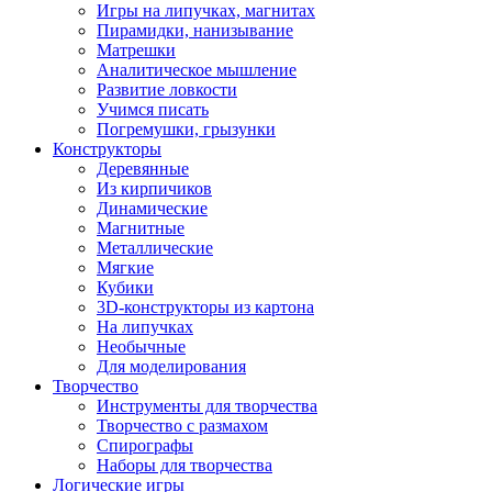
Игры на липучках, магнитах
Пирамидки, нанизывание
Матрешки
Аналитическое мышление
Развитие ловкости
Учимся писать
Погремушки, грызунки
Конструкторы
Деревянные
Из кирпичиков
Динамические
Магнитные
Металлические
Мягкие
Кубики
3D-конструкторы из картона
На липучках
Необычные
Для моделирования
Творчество
Инструменты для творчества
Творчество с размахом
Спирографы
Наборы для творчества
Логические игры