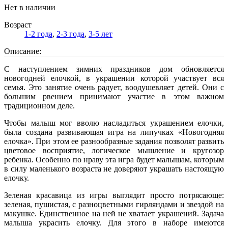
Нет в наличии
Возраст
1-2 года
,
2-3 года
,
3-5 лет
Описание:
С наступлением зимних праздников дом обновляется
новогодней елочкой, в украшении которой участвует вся
семья. Это занятие очень радует, воодушевляет детей. Они с
большим рвением принимают участие в этом важном
традиционном деле.
Чтобы малыш мог вволю насладиться украшением елочки,
была создана развивающая игра на липучках «Новогодняя
елочка». При этом ее разнообразные задания позволят развить
цветовое восприятие, логическое мышление и кругозор
ребенка. Особенно по нраву эта игра будет малышам, которым
в силу маленького возраста не доверяют украшать настоящую
елочку.
Зеленая красавица из игры выглядит просто потрясающе:
зеленая, пушистая, с разноцветными гирляндами и звездой на
макушке. Единственное на ней не хватает украшений. Задача
малыша украсить елочку. Для этого в наборе имеются