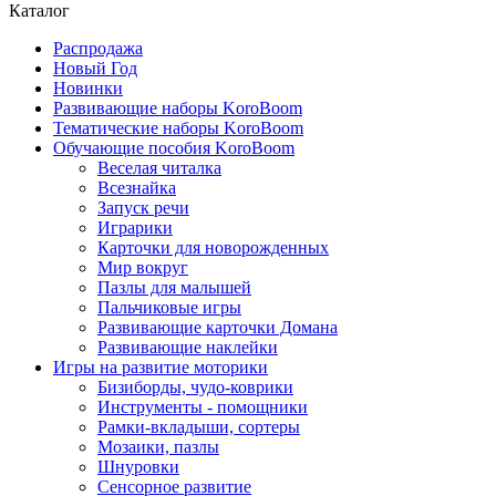
Каталог
Распродажа
Новый Год
Новинки
Развивающие наборы KoroBoom
Тематические наборы KoroBoom
Обучающие пособия KoroBoom
Веселая читалка
Всезнайка
Запуск речи
Играрики
Карточки для новорожденных
Мир вокруг
Пазлы для малышей
Пальчиковые игры
Развивающие карточки Домана
Развивающие наклейки
Игры на развитие моторики
Бизиборды, чудо-коврики
Инструменты - помощники
Рамки-вкладыши, сортеры
Мозаики, пазлы
Шнуровки
Сенсорное развитие