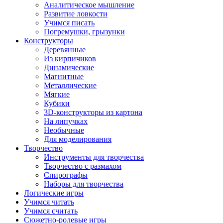
Аналитическое мышление
Развитие ловкости
Учимся писать
Погремушки, грызунки
Конструкторы
Деревянные
Из кирпичиков
Динамические
Магнитные
Металлические
Мягкие
Кубики
3D-конструкторы из картона
На липучках
Необычные
Для моделирования
Творчество
Инструменты для творчества
Творчество с размахом
Спирографы
Наборы для творчества
Логические игры
Учимся читать
Учимся считать
Сюжетно-ролевые игры