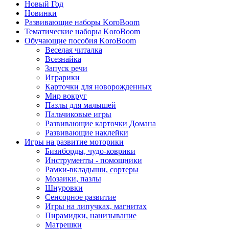
Новый Год
Новинки
Развивающие наборы KoroBoom
Тематические наборы KoroBoom
Обучающие пособия KoroBoom
Веселая читалка
Всезнайка
Запуск речи
Играрики
Карточки для новорожденных
Мир вокруг
Пазлы для малышей
Пальчиковые игры
Развивающие карточки Домана
Развивающие наклейки
Игры на развитие моторики
Бизиборды, чудо-коврики
Инструменты - помощники
Рамки-вкладыши, сортеры
Мозаики, пазлы
Шнуровки
Сенсорное развитие
Игры на липучках, магнитах
Пирамидки, нанизывание
Матрешки