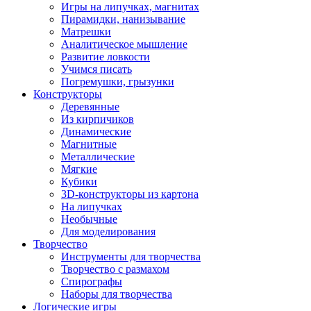
Игры на липучках, магнитах
Пирамидки, нанизывание
Матрешки
Аналитическое мышление
Развитие ловкости
Учимся писать
Погремушки, грызунки
Конструкторы
Деревянные
Из кирпичиков
Динамические
Магнитные
Металлические
Мягкие
Кубики
3D-конструкторы из картона
На липучках
Необычные
Для моделирования
Творчество
Инструменты для творчества
Творчество с размахом
Спирографы
Наборы для творчества
Логические игры