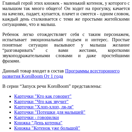
Главный герой этих книжек - маленький котенок, у которого с
малышом так много общего! Он ходит на прогулку, качается
на качелях, падает, купается, плачет и смеется - одним словом,
каждый день сталкивается с теми же простыми житейскими
ситуациями, что и малыш.
Ребенок легко отождествляет себя с таким персонажем,
испытывает эмоциональный подъем и интерес. Простые
понятные ситуации вызывают у малыша желание
“разговаривать” с вами жестами, короткими
звукоподражательными словами и даже простейшими
фразами.
Данный товар входит в состав
Программы всестороннего
развития KoroBoom От 1 года
В серии “Запуск речи KoroBoom” представлены:
Карточки "Кто как говорит"
Карточки "Что как звучит"
Карточки "Хлоп-хлоп, ля-ля"
Карточки "Потешки для малышей"
Карточки - говорилки
Книжка "День котенка"
Книжка "Котенок уже большой
"