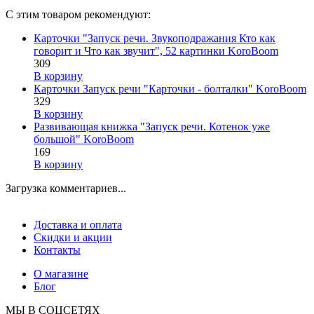
С этим товаром рекомендуют:
Карточки "Запуск речи. Звукоподражания Кто как
говорит и Что как звучит", 52 картинки KoroBoom
309
В корзину
Карточки Запуск речи "Карточки - болталки" KoroBoom
329
В корзину
Развивающая книжка "Запуск речи. Котенок уже
большой" KoroBoom
169
В корзину
Загрузка комментариев...
Доставка и оплата
Скидки и акции
Контакты
О магазине
Блог
МЫ В СОЦСЕТЯХ