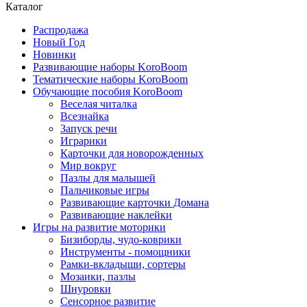
Каталог
Распродажа
Новый Год
Новинки
Развивающие наборы KoroBoom
Тематические наборы KoroBoom
Обучающие пособия KoroBoom
Веселая читалка
Всезнайка
Запуск речи
Играрики
Карточки для новорожденных
Мир вокруг
Пазлы для малышей
Пальчиковые игры
Развивающие карточки Домана
Развивающие наклейки
Игры на развитие моторики
Бизиборды, чудо-коврики
Инструменты - помощники
Рамки-вкладыши, сортеры
Мозаики, пазлы
Шнуровки
Сенсорное развитие