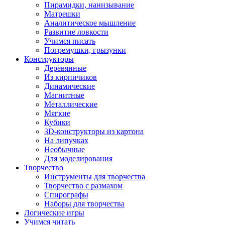
Пирамидки, нанизывание
Матрешки
Аналитическое мышление
Развитие ловкости
Учимся писать
Погремушки, грызунки
Конструкторы
Деревянные
Из кирпичиков
Динамические
Магнитные
Металлические
Мягкие
Кубики
3D-конструкторы из картона
На липучках
Необычные
Для моделирования
Творчество
Инструменты для творчества
Творчество с размахом
Спирографы
Наборы для творчества
Логические игры
Учимся читать