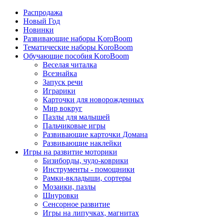
Распродажа
Новый Год
Новинки
Развивающие наборы KoroBoom
Тематические наборы KoroBoom
Обучающие пособия KoroBoom
Веселая читалка
Всезнайка
Запуск речи
Играрики
Карточки для новорожденных
Мир вокруг
Пазлы для малышей
Пальчиковые игры
Развивающие карточки Домана
Развивающие наклейки
Игры на развитие моторики
Бизиборды, чудо-коврики
Инструменты - помощники
Рамки-вкладыши, сортеры
Мозаики, пазлы
Шнуровки
Сенсорное развитие
Игры на липучках, магнитах