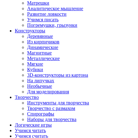
Матрешки
Аналитическое мышление
Развитие ловкости
Учимся писать
Погремушки, грызунки
Конструкторы
Деревянные
Из кирпичиков
Динамические
Магнитные
Металлические
Мягкие
Кубики
3D-конструкторы из картона
На липучках
Необычные
Для моделирования
Творчество
Инструменты для творчества
Творчество с размахом
Спирографы
Наборы для творчества
Логические игры
Учимся читать
Учимся считать