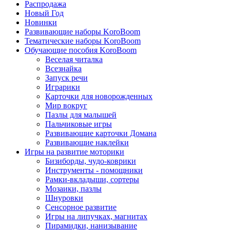
Распродажа
Новый Год
Новинки
Развивающие наборы KoroBoom
Тематические наборы KoroBoom
Обучающие пособия KoroBoom
Веселая читалка
Всезнайка
Запуск речи
Играрики
Карточки для новорожденных
Мир вокруг
Пазлы для малышей
Пальчиковые игры
Развивающие карточки Домана
Развивающие наклейки
Игры на развитие моторики
Бизиборды, чудо-коврики
Инструменты - помощники
Рамки-вкладыши, сортеры
Мозаики, пазлы
Шнуровки
Сенсорное развитие
Игры на липучках, магнитах
Пирамидки, нанизывание