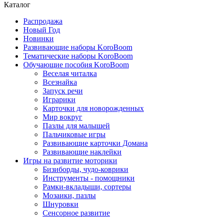
Каталог
Распродажа
Новый Год
Новинки
Развивающие наборы KoroBoom
Тематические наборы KoroBoom
Обучающие пособия KoroBoom
Веселая читалка
Всезнайка
Запуск речи
Играрики
Карточки для новорожденных
Мир вокруг
Пазлы для малышей
Пальчиковые игры
Развивающие карточки Домана
Развивающие наклейки
Игры на развитие моторики
Бизиборды, чудо-коврики
Инструменты - помощники
Рамки-вкладыши, сортеры
Мозаики, пазлы
Шнуровки
Сенсорное развитие