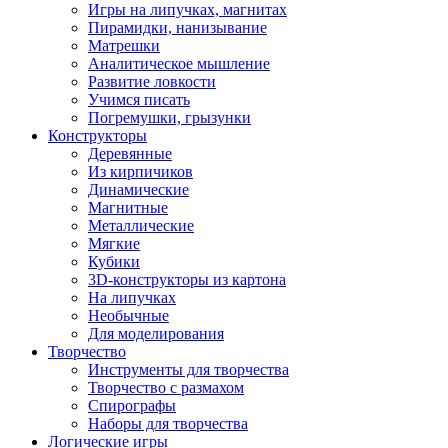
Игры на липучках, магнитах
Пирамидки, нанизывание
Матрешки
Аналитическое мышление
Развитие ловкости
Учимся писать
Погремушки, грызунки
Конструкторы
Деревянные
Из кирпичиков
Динамические
Магнитные
Металлические
Мягкие
Кубики
3D-конструкторы из картона
На липучках
Необычные
Для моделирования
Творчество
Инструменты для творчества
Творчество с размахом
Спирографы
Наборы для творчества
Логические игры