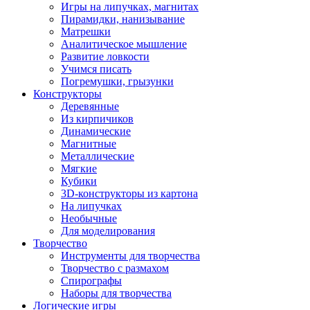
Игры на липучках, магнитах
Пирамидки, нанизывание
Матрешки
Аналитическое мышление
Развитие ловкости
Учимся писать
Погремушки, грызунки
Конструкторы
Деревянные
Из кирпичиков
Динамические
Магнитные
Металлические
Мягкие
Кубики
3D-конструкторы из картона
На липучках
Необычные
Для моделирования
Творчество
Инструменты для творчества
Творчество с размахом
Спирографы
Наборы для творчества
Логические игры