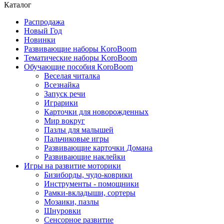
Каталог
Распродажа
Новый Год
Новинки
Развивающие наборы KoroBoom
Тематические наборы KoroBoom
Обучающие пособия KoroBoom
Веселая читалка
Всезнайка
Запуск речи
Играрики
Карточки для новорожденных
Мир вокруг
Пазлы для малышей
Пальчиковые игры
Развивающие карточки Домана
Развивающие наклейки
Игры на развитие моторики
Бизиборды, чудо-коврики
Инструменты - помощники
Рамки-вкладыши, сортеры
Мозаики, пазлы
Шнуровки
Сенсорное развитие