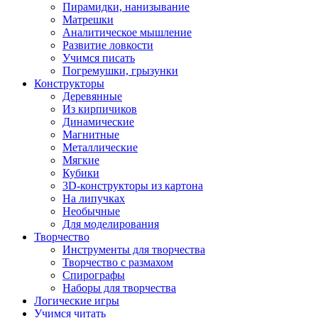
Пирамидки, нанизывание
Матрешки
Аналитическое мышление
Развитие ловкости
Учимся писать
Погремушки, грызунки
Конструкторы
Деревянные
Из кирпичиков
Динамические
Магнитные
Металлические
Мягкие
Кубики
3D-конструкторы из картона
На липучках
Необычные
Для моделирования
Творчество
Инструменты для творчества
Творчество с размахом
Спирографы
Наборы для творчества
Логические игры
Учимся читать