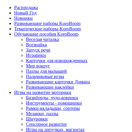
Распродажа
Новый Год
Новинки
Развивающие наборы KoroBoom
Тематические наборы KoroBoom
Обучающие пособия KoroBoom
Веселая читалка
Всезнайка
Запуск речи
Играрики
Карточки для новорожденных
Мир вокруг
Пазлы для малышей
Пальчиковые игры
Развивающие карточки Домана
Развивающие наклейки
Игры на развитие моторики
Бизиборды, чудо-коврики
Инструменты - помощники
Рамки-вкладыши, сортеры
Мозаики, пазлы
Шнуровки
Сенсорное развитие
Игры на липучках, магнитах