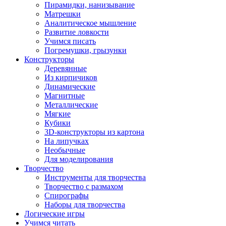
Пирамидки, нанизывание
Матрешки
Аналитическое мышление
Развитие ловкости
Учимся писать
Погремушки, грызунки
Конструкторы
Деревянные
Из кирпичиков
Динамические
Магнитные
Металлические
Мягкие
Кубики
3D-конструкторы из картона
На липучках
Необычные
Для моделирования
Творчество
Инструменты для творчества
Творчество с размахом
Спирографы
Наборы для творчества
Логические игры
Учимся читать