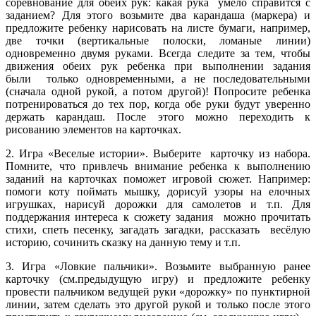
соревнование для обеих рук: какая рука умело справится с
заданием? Для этого возьмите два карандаша (маркера) и
предложите ребенку нарисовать на листе бумаги, например,
две точки (вертикальные полоски, ломаные линии)
одновременно двумя руками. Всегда следите за тем, чтобы
движения обеих рук ребенка при выполнении задания
были только одновременными, а не последовательными
(сначала одной рукой, а потом другой)! Попросите ребенка
потренироваться до тех пор, когда обе руки будут уверенно
держать карандаш. После этого можно переходить к
рисованию элементов на карточках.
2. Игра «Веселые истории». Выберите карточку из набора.
Помните, что привлечь внимание ребенка к выполнению
заданий на карточках поможет игровой сюжет. Например:
помоги коту поймать мышку, дорисуй узоры на елочных
игрушках, нарисуй дорожки для самолетов и т.п. Для
поддержания интереса к сюжету задания можно прочитать
стихи, спеть песенку, загадать загадки, рассказать весёлую
историю, сочинить сказку на данную тему и т.п.
3. Игра «Ловкие пальчики». Возьмите выбранную ранее
карточку (см.предыдущую игру) и предложите ребенку
провести пальчиком ведущей руки «дорожку» по пунктирной
линии, затем сделать это другой рукой и только после этого