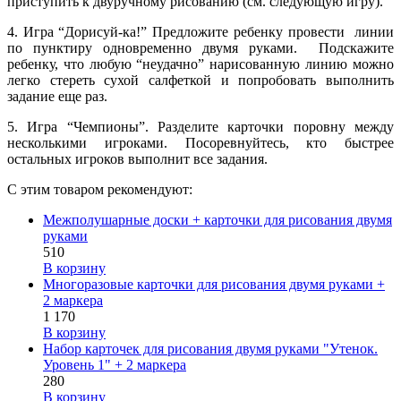
приступить к двуручному рисованию (см. следующую игру).
4. Игра “Дорисуй-ка!” Предложите ребенку провести линии
по пунктиру одновременно двумя руками. Подскажите
ребенку, что любую “неудачно” нарисованную линию можно
легко стереть сухой салфеткой и попробовать выполнить
задание еще раз.
5. Игра “Чемпионы”. Разделите карточки поровну между
несколькими игроками. Посоревнуйтесь, кто быстрее
остальных игроков выполнит все задания.
С этим товаром рекомендуют:
Межполушарные доски + карточки для рисования двумя
руками
510
В корзину
Многоразовые карточки для рисования двумя руками +
2 маркера
1 170
В корзину
Набор карточек для рисования двумя руками "Утенок.
Уровень 1" + 2 маркера
280
В корзину