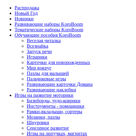
Распродажа
Новый Год
Новинки
Развивающие наборы KoroBoom
Тематические наборы KoroBoom
Обучающие пособия KoroBoom
Веселая читалка
Всезнайка
Запуск речи
Играрики
Карточки для новорожденных
Мир вокруг
Пазлы для малышей
Пальчиковые игры
Развивающие карточки Домана
Развивающие наклейки
Игры на развитие моторики
Бизиборды, чудо-коврики
Инструменты - помощники
Рамки-вкладыши, сортеры
Мозаики, пазлы
Шнуровки
Сенсорное развитие
Игры на липучках, магнитах