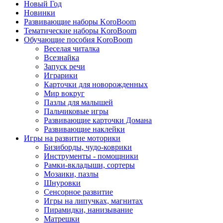
Новый Год
Новинки
Развивающие наборы KoroBoom
Тематические наборы KoroBoom
Обучающие пособия KoroBoom
Веселая читалка
Всезнайка
Запуск речи
Играрики
Карточки для новорожденных
Мир вокруг
Пазлы для малышей
Пальчиковые игры
Развивающие карточки Домана
Развивающие наклейки
Игры на развитие моторики
Бизиборды, чудо-коврики
Инструменты - помощники
Рамки-вкладыши, сортеры
Мозаики, пазлы
Шнуровки
Сенсорное развитие
Игры на липучках, магнитах
Пирамидки, нанизывание
Матрешки