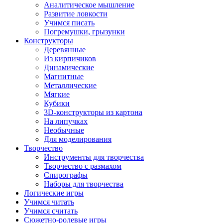
Аналитическое мышление
Развитие ловкости
Учимся писать
Погремушки, грызунки
Конструкторы
Деревянные
Из кирпичиков
Динамические
Магнитные
Металлические
Мягкие
Кубики
3D-конструкторы из картона
На липучках
Необычные
Для моделирования
Творчество
Инструменты для творчества
Творчество с размахом
Спирографы
Наборы для творчества
Логические игры
Учимся читать
Учимся считать
Сюжетно-ролевые игры