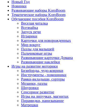
Новый Год
Новинки
Развивающие наборы KoroBoom
Тематические наборы KoroBoom
Обучающие пособия KoroBoom
Веселая читалка
Всезнайка
Запуск речи
Играрики
Карточки для новорожденных
Мир вокруг
Пазлы для малышей
Пальчиковые игры
Развивающие карточки Домана
Развивающие наклейки
Игры на развитие моторики
Бизиборды, чудо-коврики
Инструменты - помощники
Рамки-вкладыши, сортеры
Мозаики, пазлы
Шнуровки
Сенсорное развитие
Игры на липучках, магнитах
Пирамидки, нанизывание
Матрешки