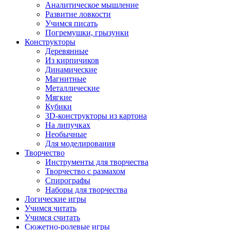
Аналитическое мышление
Развитие ловкости
Учимся писать
Погремушки, грызунки
Конструкторы
Деревянные
Из кирпичиков
Динамические
Магнитные
Металлические
Мягкие
Кубики
3D-конструкторы из картона
На липучках
Необычные
Для моделирования
Творчество
Инструменты для творчества
Творчество с размахом
Спирографы
Наборы для творчества
Логические игры
Учимся читать
Учимся считать
Сюжетно-ролевые игры