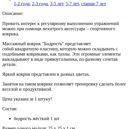
1-2 года
,
2-3 года
,
3-5 лет
,
5-7 лет
,
старше 7 лет
Описание:
Привить интерес к регулярному выполнению упражнений
можно при помощи нехитрого аксессуара – спортивного
коврика.
Массажный коврик "Бодрость" представляет
собой квадратную пластину, которую можно складывать с
подобными ковриками, как пазлы. Эти огромные элементы
выкладывают в виде прямоугольника, по-разному сочетая
детали.
Яркий коврик представлен в разных цветах.
Занятия на таком коврике позволяет тренировку сделать более
веселой и продуктивной.
Цена указана за 1 штуку!
Состав:
бодрость жёсткий 1 шт
Размер одного модуля: 25 х 25 х 1 см