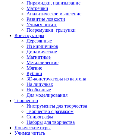
Пирамидки, нанизывание
Матрешки
Аналитическое мышление
Развитие ловкости
Учимся писать
Погремушки, грызунки
Конструкторы
Деревянные
Из кирпичиков
Динамические
Магнитные
Металлические
Мягкие
Кубики
3D-конструкторы из картона
На липучках
Необычные
Для моделирования
Творчество
Инструменты для творчества
Творчество с размахом
Спирографы
Наборы для творчества
Логические игры
Учимся читать