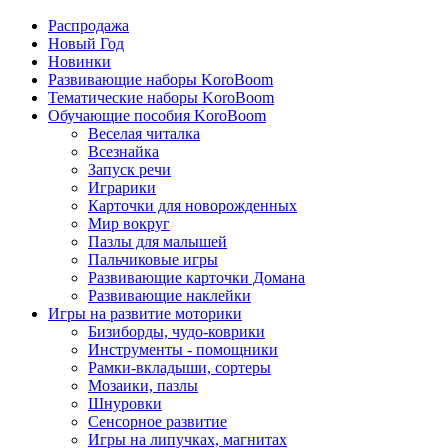
Распродажа
Новый Год
Новинки
Развивающие наборы KoroBoom
Тематические наборы KoroBoom
Обучающие пособия KoroBoom
Веселая читалка
Всезнайка
Запуск речи
Играрики
Карточки для новорожденных
Мир вокруг
Пазлы для малышей
Пальчиковые игры
Развивающие карточки Домана
Развивающие наклейки
Игры на развитие моторики
Бизиборды, чудо-коврики
Инструменты - помощники
Рамки-вкладыши, сортеры
Мозаики, пазлы
Шнуровки
Сенсорное развитие
Игры на липучках, магнитах