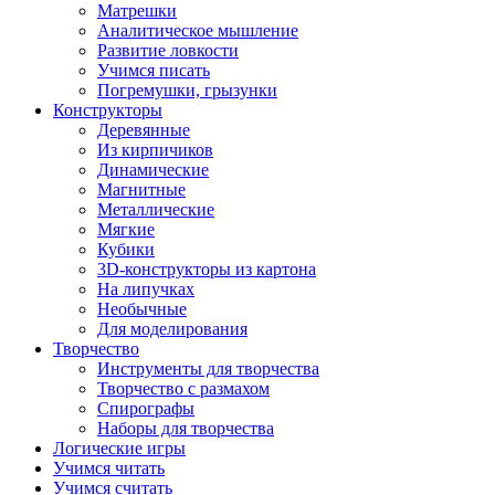
Матрешки
Аналитическое мышление
Развитие ловкости
Учимся писать
Погремушки, грызунки
Конструкторы
Деревянные
Из кирпичиков
Динамические
Магнитные
Металлические
Мягкие
Кубики
3D-конструкторы из картона
На липучках
Необычные
Для моделирования
Творчество
Инструменты для творчества
Творчество с размахом
Спирографы
Наборы для творчества
Логические игры
Учимся читать
Учимся считать