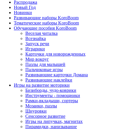
Распродажа
Новый Год
Новинки
Развивающие наборы KoroBoom
Тематические наборы KoroBoom
Обучающие пособия KoroBoom
Веселая читалка
Всезнайка
Запуск речи
Играрики
Карточки для новорожденных
Мир вокруг
Пазлы для малышей
Пальчиковые игры
Развивающие карточки Домана
Развивающие наклейки
Игры на развитие моторики
Бизиборды, чудо-коврики
Инструменты - помощники
Рамки-вкладыши, сортеры
Мозаики, пазлы
Шнуровки
Сенсорное развитие
Игры на липучках, магнитах
Пирамидки, нанизывание