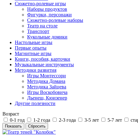
Сюжетно-ролевые игры
Наборы продуктов
Фигурки, персонажи
Сюжетно-ролевые наборы
Театр на столе
Транспорт
Кукольные домики
Настольные игры
Первые опыты
Магнитные игры
Книги, пособия, карточки
Музыкальные инструменты
Методики развития
Игры Монтессори
Методика Домана
Методика Зайцева
Игры Воскобовича
Дьенеш, Кюизенер
Другие полезности
Возраст
0-1 год
1-2 года
2-3 года
3-5 лет
5-7 лет
ста