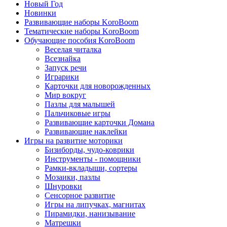
Новый Год
Новинки
Развивающие наборы KoroBoom
Тематические наборы KoroBoom
Обучающие пособия KoroBoom
Веселая читалка
Всезнайка
Запуск речи
Играрики
Карточки для новорожденных
Мир вокруг
Пазлы для малышей
Пальчиковые игры
Развивающие карточки Домана
Развивающие наклейки
Игры на развитие моторики
Бизиборды, чудо-коврики
Инструменты - помощники
Рамки-вкладыши, сортеры
Мозаики, пазлы
Шнуровки
Сенсорное развитие
Игры на липучках, магнитах
Пирамидки, нанизывание
Матрешки