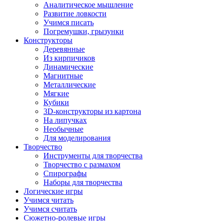
Аналитическое мышление
Развитие ловкости
Учимся писать
Погремушки, грызунки
Конструкторы
Деревянные
Из кирпичиков
Динамические
Магнитные
Металлические
Мягкие
Кубики
3D-конструкторы из картона
На липучках
Необычные
Для моделирования
Творчество
Инструменты для творчества
Творчество с размахом
Спирографы
Наборы для творчества
Логические игры
Учимся читать
Учимся считать
Сюжетно-ролевые игры