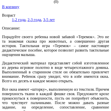
(0)
В корзину
Возраст
1-2 года
,
2-3 года
,
3-5 лет
Описание:
Порадуйте своего ребенка новой забавой «Теремок». Это не
та знакомая сказка про животных, а совершенно другая
история. Тактильная игра «Теремок» – самое настоящее
дидактическое пособие, которое позволит развить тактильные
ощущения малыша.
Дидактический материал представляет собой изготовленное
из дерева игровое полотно в виде четырехэтажного домика.
Выполненный в старинном стиле он обязательно привлечет
внимание. Ребенок сразу увидит, что в избе имеются окна.
Всего их десять и каждое можно открыть.
Все окна имеют «шторку», выполненную из текстиля. Причем
поверхность ткани в каждой фишке своя. Предложите крохе
прикоснуться к поверхности, пусть он попробует объяснить,
что чувствует пальчиками. После можно давать разные
задание, на определение, сопоставление, сравнение