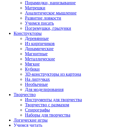
Пирамидки, нанизывание
Матрешки
Аналитическое мышление
Развитие ловкости
Учимся писать
Погремушки, грызунки
Конструкторы
Деревянные
Из кирпичиков
Динамические
Магнитные
Металлические
Мягкие
Кубики
3D-конструкторы из картона
На липучках
Необычные
Для моделирования
Творчество
Инструменты для творчества
Творчество с размахом
Спирографы
Наборы для творчества
Логические игры
Учимся читать