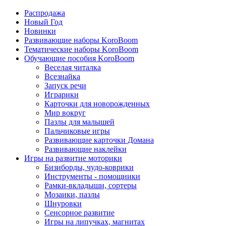
Распродажа
Новый Год
Новинки
Развивающие наборы KoroBoom
Тематические наборы KoroBoom
Обучающие пособия KoroBoom
Веселая читалка
Всезнайка
Запуск речи
Играрики
Карточки для новорожденных
Мир вокруг
Пазлы для малышей
Пальчиковые игры
Развивающие карточки Домана
Развивающие наклейки
Игры на развитие моторики
Бизиборды, чудо-коврики
Инструменты - помощники
Рамки-вкладыши, сортеры
Мозаики, пазлы
Шнуровки
Сенсорное развитие
Игры на липучках, магнитах