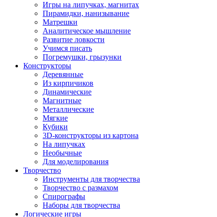
Игры на липучках, магнитах
Пирамидки, нанизывание
Матрешки
Аналитическое мышление
Развитие ловкости
Учимся писать
Погремушки, грызунки
Конструкторы
Деревянные
Из кирпичиков
Динамические
Магнитные
Металлические
Мягкие
Кубики
3D-конструкторы из картона
На липучках
Необычные
Для моделирования
Творчество
Инструменты для творчества
Творчество с размахом
Спирографы
Наборы для творчества
Логические игры