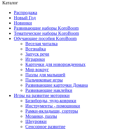
Каталог
Распродажа
Новый Год
Новинки
Развивающие наборы KoroBoom
Тематические наборы KoroBoom
Обучающие пособия KoroBoom
Веселая читалка
Всезнайка
Запуск речи
Играрики
Карточки для новорожденных
Мир вокруг
Пазлы для малышей
Пальчиковые игры
Развивающие карточки Домана
Развивающие наклейки
Игры на развитие моторики
Бизиборды, чудо-коврики
Инструменты - помощники
Рамки-вкладыши, сортеры
Мозаики, пазлы
Шнуровки
Сенсорное развитие