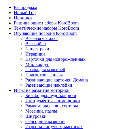
Распродажа
Новый Год
Новинки
Развивающие наборы KoroBoom
Тематические наборы KoroBoom
Обучающие пособия KoroBoom
Веселая читалка
Всезнайка
Запуск речи
Играрики
Карточки для новорожденных
Мир вокруг
Пазлы для малышей
Пальчиковые игры
Развивающие карточки Домана
Развивающие наклейки
Игры на развитие моторики
Бизиборды, чудо-коврики
Инструменты - помощники
Рамки-вкладыши, сортеры
Мозаики, пазлы
Шнуровки
Сенсорное развитие
Игры на липучках, магнитах