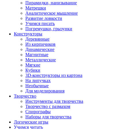
Пирамидки, нанизывание
Матрешки
Аналитическое мышление
Развитие ловкости
Учимся писать
Погремушки, грызунки
Конструкторы
Деревянные
Из кирпичиков
Динамические
Магнитные
Металлические
Мягкие
Кубики
3D-конструкторы из картона
На липучках
Необычные
Для моделирования
Творчество
Инструменты для творчества
Творчество с размахом
Спирографы
Наборы для творчества
Логические игры
Учимся читать