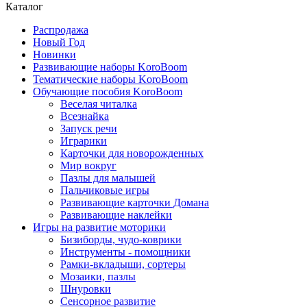
Каталог
Распродажа
Новый Год
Новинки
Развивающие наборы KoroBoom
Тематические наборы KoroBoom
Обучающие пособия KoroBoom
Веселая читалка
Всезнайка
Запуск речи
Играрики
Карточки для новорожденных
Мир вокруг
Пазлы для малышей
Пальчиковые игры
Развивающие карточки Домана
Развивающие наклейки
Игры на развитие моторики
Бизиборды, чудо-коврики
Инструменты - помощники
Рамки-вкладыши, сортеры
Мозаики, пазлы
Шнуровки
Сенсорное развитие