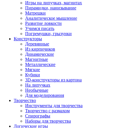
Игры на липучках, магнитах
Пирамидки, нанизывание
Матрешки
Аналитическое мышление
Развитие ловкости
Учимся писать
Погремушки, грызунки
Конструкторы
Деревянные
Из кирпичиков
Динамические
Магнитные
Металлические
Мягкие
Кубики
3D-конструкторы из картона
На липучках
Необычные
Для моделирования
Творчество
Инструменты для творчества
Творчество с размахом
Спирографы
Наборы для творчества
Логические игры