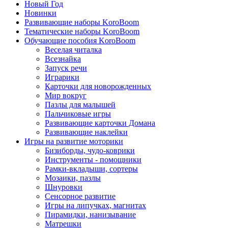
Новый Год
Новинки
Развивающие наборы KoroBoom
Тематические наборы KoroBoom
Обучающие пособия KoroBoom
Веселая читалка
Всезнайка
Запуск речи
Играрики
Карточки для новорожденных
Мир вокруг
Пазлы для малышей
Пальчиковые игры
Развивающие карточки Домана
Развивающие наклейки
Игры на развитие моторики
Бизиборды, чудо-коврики
Инструменты - помощники
Рамки-вкладыши, сортеры
Мозаики, пазлы
Шнуровки
Сенсорное развитие
Игры на липучках, магнитах
Пирамидки, нанизывание
Матрешки