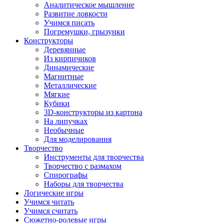
Аналитическое мышление
Развитие ловкости
Учимся писать
Погремушки, грызунки
Конструкторы
Деревянные
Из кирпичиков
Динамические
Магнитные
Металлические
Мягкие
Кубики
3D-конструкторы из картона
На липучках
Необычные
Для моделирования
Творчество
Инструменты для творчества
Творчество с размахом
Спирографы
Наборы для творчества
Логические игры
Учимся читать
Учимся считать
Сюжетно-ролевые игры