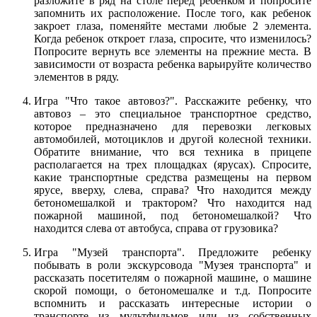
разложите в ряд на столе перед ребенком и попросите
запомнить их расположение. После того, как ребенок
закроет глаза, поменяйте местами любые 2 элемента.
Когда ребенок откроет глаза, спросите, что изменилось?
Попросите вернуть все элементы на прежние места. В
зависимости от возраста ребенка варьируйте количество
элементов в ряду.
Игра "Что такое автовоз?". Расскажите ребенку, что
автовоз – это специальное транспортное средство,
которое предназначено для перевозки легковых
автомобилей, мотоциклов и другой колесной техники.
Обратите внимание, что вся техника в прицепе
располагается на трех площадках (ярусах). Спросите,
какие транспортные средства размещены на первом
ярусе, вверху, слева, справа? Что находится между
бетономешалкой и трактором? Что находится над
пожарной машиной, под бетономешалкой? Что
находится слева от автобуса, справа от грузовика?
Игра "Музей транспорта". Предложите ребенку
побывать в роли экскурсовода "Музея транспорта" и
рассказать посетителям о пожарной машине, о машине
скорой помощи, о бетономешалке и т.д. Попросите
вспомнить и рассказать интересные истории о
транспорте из мультфильмов или из собственных