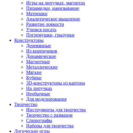
Игры на липучках, магнитах
Пирамидки, нанизывание
Матрешки
Аналитическое мышление
Развитие ловкости
Учимся писать
Погремушки, грызунки
Конструкторы
Деревянные
Из кирпичиков
Динамические
Магнитные
Металлические
Мягкие
Кубики
3D-конструкторы из картона
На липучках
Необычные
Для моделирования
Творчество
Инструменты для творчества
Творчество с размахом
Спирографы
Наборы для творчества
Логические игры