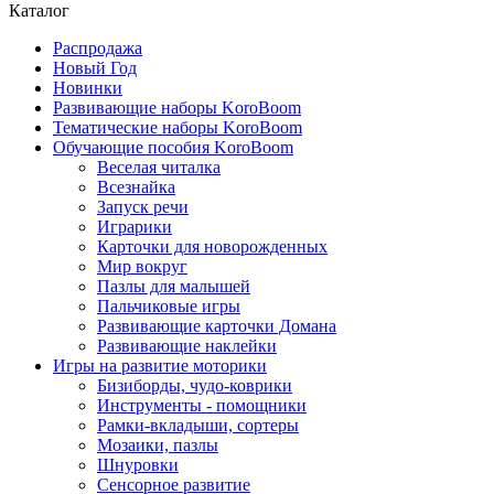
Каталог
Распродажа
Новый Год
Новинки
Развивающие наборы KoroBoom
Тематические наборы KoroBoom
Обучающие пособия KoroBoom
Веселая читалка
Всезнайка
Запуск речи
Играрики
Карточки для новорожденных
Мир вокруг
Пазлы для малышей
Пальчиковые игры
Развивающие карточки Домана
Развивающие наклейки
Игры на развитие моторики
Бизиборды, чудо-коврики
Инструменты - помощники
Рамки-вкладыши, сортеры
Мозаики, пазлы
Шнуровки
Сенсорное развитие