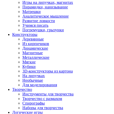
Игры на липучках, магнитах
Пирамидки, нанизывание
Матрешки
Аналитическое мышление
Развитие ловкости
Учимся писать
Погремушки, грызунки
Конструкторы
Деревянные
Из кирпичиков
Динамические
Магнитные
Металлические
Мягкие
Кубики
3D-конструкторы из картона
На липучках
Необычные
Для моделирования
Творчество
Инструменты для творчества
Творчество с размахом
Спирографы
Наборы для творчества
Логические игры