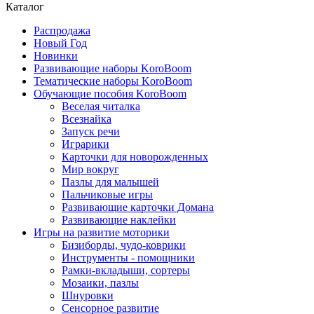
Каталог
Распродажа
Новый Год
Новинки
Развивающие наборы KoroBoom
Тематические наборы KoroBoom
Обучающие пособия KoroBoom
Веселая читалка
Всезнайка
Запуск речи
Играрики
Карточки для новорожденных
Мир вокруг
Пазлы для малышей
Пальчиковые игры
Развивающие карточки Домана
Развивающие наклейки
Игры на развитие моторики
Бизиборды, чудо-коврики
Инструменты - помощники
Рамки-вкладыши, сортеры
Мозаики, пазлы
Шнуровки
Сенсорное развитие