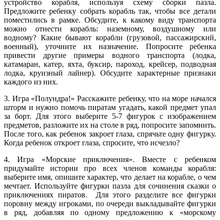
устройство корабля, используя схему сборки пазла.
Предложите ребенку собрать корабль так, чтобы все детали
поместились в рамке. Обсудите, к какому виду транспорта
можно отнести корабль: наземному, воздушному или
водному? Какие бывают корабли (грузовой, пассажирский,
военный), уточните их назначение. Попросите ребенка
привести другие примеры водного транспорта (лодка,
катамаран, катер, яхта, буксир, пароход, крейсер, подводная
лодка, круизный лайнер). Обсудите характерные признаки
каждого из них.
3. Игра «Полундра!» Расскажите ребенку, что на море начался
шторм и нужно помочь пиратам угадать, какой предмет упал
за борт. Для этого выберите 5-7 фигурок с изображением
предметов, разложите их на столе в ряд, попросите запомнить.
После того, как ребенок закроет глаза, спрячьте одну фигурку.
Когда ребенок откроет глаза, спросите, что исчезло?
4. Игра «Морские приключения». Вместе с ребенком
придумайте истории про всех членов команды корабля:
выберите имя, опишите характер, что делает на корабле, о чем
мечтает. Используйте фигурки пазла для сочинения сказки о
приключениях пиратов. Для этого разделите все фигурки
поровну между игроками, по очереди выкладывайте фигурки
в ряд, добавляя по одному предложению к «морскому