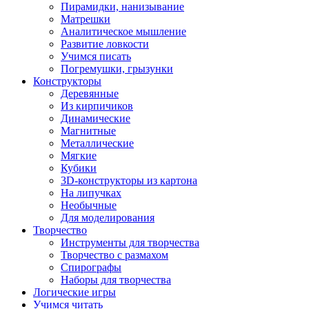
Пирамидки, нанизывание
Матрешки
Аналитическое мышление
Развитие ловкости
Учимся писать
Погремушки, грызунки
Конструкторы
Деревянные
Из кирпичиков
Динамические
Магнитные
Металлические
Мягкие
Кубики
3D-конструкторы из картона
На липучках
Необычные
Для моделирования
Творчество
Инструменты для творчества
Творчество с размахом
Спирографы
Наборы для творчества
Логические игры
Учимся читать