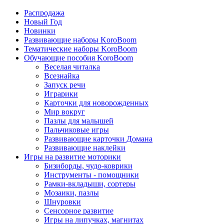
Распродажа
Новый Год
Новинки
Развивающие наборы KoroBoom
Тематические наборы KoroBoom
Обучающие пособия KoroBoom
Веселая читалка
Всезнайка
Запуск речи
Играрики
Карточки для новорожденных
Мир вокруг
Пазлы для малышей
Пальчиковые игры
Развивающие карточки Домана
Развивающие наклейки
Игры на развитие моторики
Бизиборды, чудо-коврики
Инструменты - помощники
Рамки-вкладыши, сортеры
Мозаики, пазлы
Шнуровки
Сенсорное развитие
Игры на липучках, магнитах