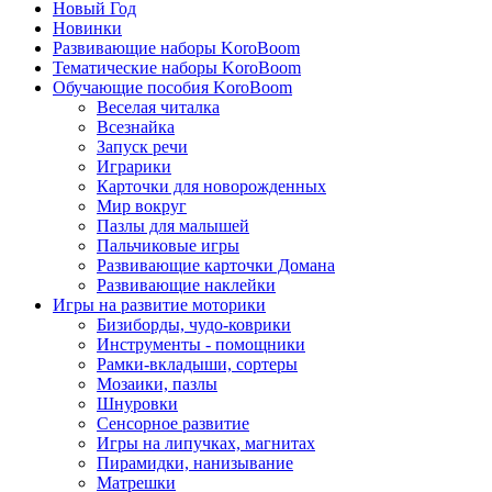
Новый Год
Новинки
Развивающие наборы KoroBoom
Тематические наборы KoroBoom
Обучающие пособия KoroBoom
Веселая читалка
Всезнайка
Запуск речи
Играрики
Карточки для новорожденных
Мир вокруг
Пазлы для малышей
Пальчиковые игры
Развивающие карточки Домана
Развивающие наклейки
Игры на развитие моторики
Бизиборды, чудо-коврики
Инструменты - помощники
Рамки-вкладыши, сортеры
Мозаики, пазлы
Шнуровки
Сенсорное развитие
Игры на липучках, магнитах
Пирамидки, нанизывание
Матрешки