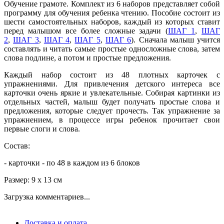
Обучение грамоте. Комплект из 6 наборов представляет собой
программу для обучения ребенка чтению. Пособие состоит из
шести самостоятельных наборов, каждый из которых ставит
перед малышом все более сложные задачи (
ШАГ 1
,
ШАГ
2
,
ШАГ 3
,
ШАГ 4
,
ШАГ 5
,
ШАГ 6
). Сначала малыш учится
составлять и читать самые простые односложные слова, затем
слова подлине, а потом и простые предложения.
Каждый набор состоит из 48 плотных карточек с
упражнениями. Для привлечения детского интереса все
карточки очень яркие и увлекательные. Собирая картинки из
отдельных частей, малыш будет получать простые слова и
предложения, которые следует прочесть. Так упражнение за
упражнением, в процессе игры ребенок прочитает свои
первые слоги и слова.
Состав:
- карточки - по 48 в каждом из 6 блоков
Размер: 9 х 13 см
Загрузка комментариев...
Доставка и оплата