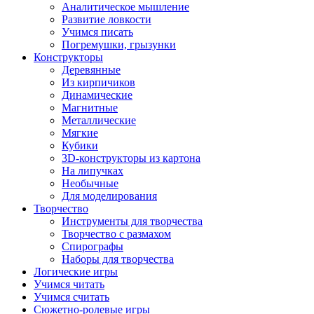
Аналитическое мышление
Развитие ловкости
Учимся писать
Погремушки, грызунки
Конструкторы
Деревянные
Из кирпичиков
Динамические
Магнитные
Металлические
Мягкие
Кубики
3D-конструкторы из картона
На липучках
Необычные
Для моделирования
Творчество
Инструменты для творчества
Творчество с размахом
Спирографы
Наборы для творчества
Логические игры
Учимся читать
Учимся считать
Сюжетно-ролевые игры