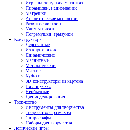
Игры на липучках, магнитах
Пирамидки, нанизывание
Матрешки
Аналитическое мышление
Развитие ловкости
Учимся писать
Погремушки, грызунки
Конструкторы
Деревянные
Из кирпичиков
Динамические
Магнитные
Металлические
Мягкие
Кубики
3D-конструкторы из картона
На липучках
Необычные
Для моделирования
Творчество
Инструменты для творчества
Творчество с размахом
Спирографы
Наборы для творчества
Логические игры