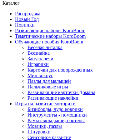
Каталог
Распродажа
Новый Год
Новинки
Развивающие наборы KoroBoom
Тематические наборы KoroBoom
Обучающие пособия KoroBoom
Веселая читалка
Всезнайка
Запуск речи
Играрики
Карточки для новорожденных
Мир вокруг
Пазлы для малышей
Пальчиковые игры
Развивающие карточки Домана
Развивающие наклейки
Игры на развитие моторики
Бизиборды, чудо-коврики
Инструменты - помощники
Рамки-вкладыши, сортеры
Мозаики, пазлы
Шнуровки
Сенсорное развитие