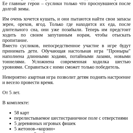
Ее главные герои – суслики только что проснувшиеся после
долгой зимы.
Им очень хочется кушать, и они пытаются найти свои запасы
зерен, орехов, ягод. Только где находится их еда, после
длительного сна, они уже позабыли. Теперь им предстоит
ходить по своим запутанным норам, чтобы отыскать
пропитание.
Вместо сусликов, непосредственное участие в игре будут
принимать дети. Обучающая настольная игра "Проныры"
наполнена длинными ходами, потайными лазами, новыми
тоннелями. Усложнена современная ходилка шестью
уровнями. Справиться с ними сможет только победитель.
Невероятно азартная игра позволит детям поднять настроение
и весело провести время.
От 5 лет.
В комплекте:
58 карт
перелистываемое шестистраничное поле с отверстиями
5 деревянных игровых фишек
5 жетонов-«корзин»