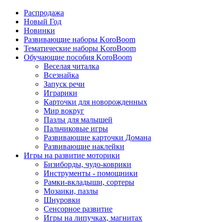
Распродажа
Новый Год
Новинки
Развивающие наборы KoroBoom
Тематические наборы KoroBoom
Обучающие пособия KoroBoom
Веселая читалка
Всезнайка
Запуск речи
Играрики
Карточки для новорожденных
Мир вокруг
Пазлы для малышей
Пальчиковые игры
Развивающие карточки Домана
Развивающие наклейки
Игры на развитие моторики
Бизиборды, чудо-коврики
Инструменты - помощники
Рамки-вкладыши, сортеры
Мозаики, пазлы
Шнуровки
Сенсорное развитие
Игры на липучках, магнитах