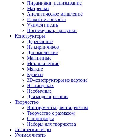
Пирамидки, нанизывание
Матрешки
Аналитическое мышление
Развитие ловкости
Учимся писать
Погремушки, грызунки
Конструкторы
Деревянные
Из кирпичиков
Динамические
Магнитные
Металлические
Мягкие
Кубики
3D-конструкторы из картона
На липучках
Необычные
Для моделирования
Творчество
Инструменты для творчества
Творчество с размахом
Спирографы
Наборы для творчества
Логические игры
Учимся читать