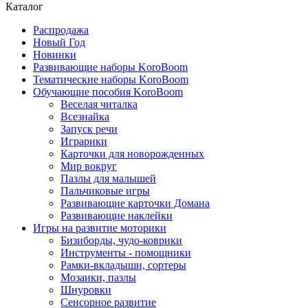
Каталог
Распродажа
Новый Год
Новинки
Развивающие наборы KoroBoom
Тематические наборы KoroBoom
Обучающие пособия KoroBoom
Веселая читалка
Всезнайка
Запуск речи
Играрики
Карточки для новорожденных
Мир вокруг
Пазлы для малышей
Пальчиковые игры
Развивающие карточки Домана
Развивающие наклейки
Игры на развитие моторики
Бизиборды, чудо-коврики
Инструменты - помощники
Рамки-вкладыши, сортеры
Мозаики, пазлы
Шнуровки
Сенсорное развитие