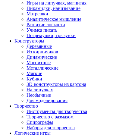
Игры на липучках, магнитах
Пирамидки, нанизывание
Матрешки
Аналитическое мышление
Развитие ловкости
Учимся писать
Погремушки, грызунки
Конструкторы
Деревянные
Из кирпичиков
Динамические
Магнитные
Металлические
Мягкие
Кубики
3D-конструкторы из картона
На липучках
Необычные
Для моделирования
Творчество
Инструменты для творчества
Творчество с размахом
Спирографы
Наборы для творчества
Логические игры