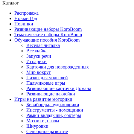
Каталог
Распродажа
Новый Год
Новинки
Развивающие наборы KoroBoom
Тематические наборы KoroBoom
Обучающие пособия KoroBoom
Веселая читалка
Всезнайка
Запуск речи
Играрики
Карточки для новорожденных
Мир вокруг
Пазлы для малышей
Пальчиковые игры
Развивающие карточки Домана
Развивающие наклейки
Игры на развитие моторики
Бизиборды, чудо-коврики
Инструменты - помощники
Рамки-вкладыши, сортеры
Мозаики, пазлы
Шнуровки
Сенсорное развитие