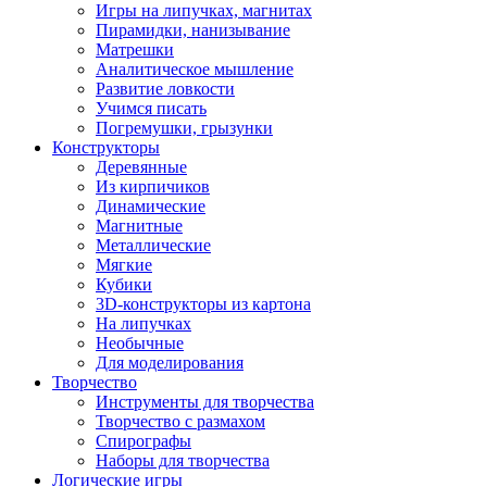
Игры на липучках, магнитах
Пирамидки, нанизывание
Матрешки
Аналитическое мышление
Развитие ловкости
Учимся писать
Погремушки, грызунки
Конструкторы
Деревянные
Из кирпичиков
Динамические
Магнитные
Металлические
Мягкие
Кубики
3D-конструкторы из картона
На липучках
Необычные
Для моделирования
Творчество
Инструменты для творчества
Творчество с размахом
Спирографы
Наборы для творчества
Логические игры