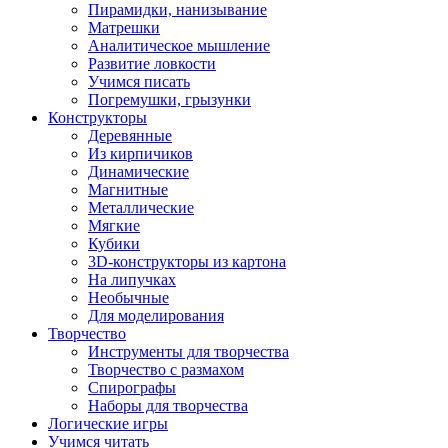
Пирамидки, нанизывание
Матрешки
Аналитическое мышление
Развитие ловкости
Учимся писать
Погремушки, грызунки
Конструкторы
Деревянные
Из кирпичиков
Динамические
Магнитные
Металлические
Мягкие
Кубики
3D-конструкторы из картона
На липучках
Необычные
Для моделирования
Творчество
Инструменты для творчества
Творчество с размахом
Спирографы
Наборы для творчества
Логические игры
Учимся читать