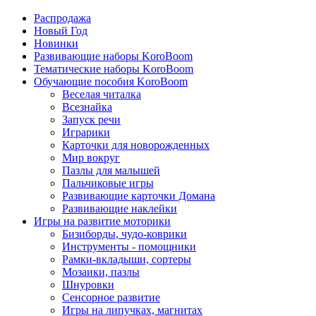
Распродажа
Новый Год
Новинки
Развивающие наборы KoroBoom
Тематические наборы KoroBoom
Обучающие пособия KoroBoom
Веселая читалка
Всезнайка
Запуск речи
Играрики
Карточки для новорожденных
Мир вокруг
Пазлы для малышей
Пальчиковые игры
Развивающие карточки Домана
Развивающие наклейки
Игры на развитие моторики
Бизиборды, чудо-коврики
Инструменты - помощники
Рамки-вкладыши, сортеры
Мозаики, пазлы
Шнуровки
Сенсорное развитие
Игры на липучках, магнитах