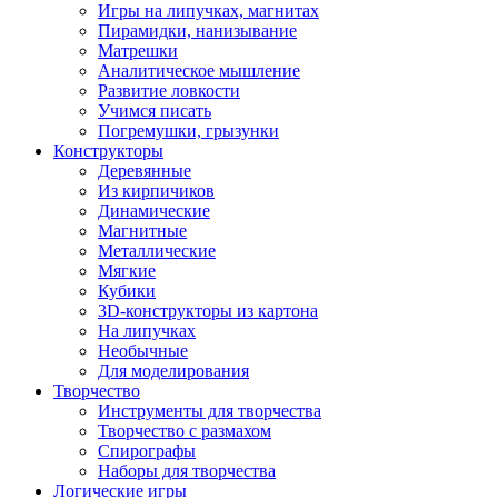
Игры на липучках, магнитах
Пирамидки, нанизывание
Матрешки
Аналитическое мышление
Развитие ловкости
Учимся писать
Погремушки, грызунки
Конструкторы
Деревянные
Из кирпичиков
Динамические
Магнитные
Металлические
Мягкие
Кубики
3D-конструкторы из картона
На липучках
Необычные
Для моделирования
Творчество
Инструменты для творчества
Творчество с размахом
Спирографы
Наборы для творчества
Логические игры