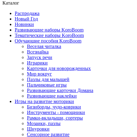
Каталог
Распродажа
Новый Год
Новинки
Развивающие наборы KoroBoom
Тематические наборы KoroBoom
Обучающие пособия KoroBoom
Веселая читалка
Всезнайка
Запуск речи
Играрики
Карточки для новорожденных
Мир вокруг
Пазлы для малышей
Пальчиковые игры
Развивающие карточки Домана
Развивающие наклейки
Игры на развитие моторики
Бизиборды, чудо-коврики
Инструменты - помощники
Рамки-вкладыши, сортеры
Мозаики, пазлы
Шнуровки
Сенсорное развитие