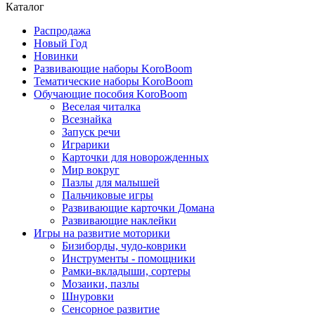
Каталог
Распродажа
Новый Год
Новинки
Развивающие наборы KoroBoom
Тематические наборы KoroBoom
Обучающие пособия KoroBoom
Веселая читалка
Всезнайка
Запуск речи
Играрики
Карточки для новорожденных
Мир вокруг
Пазлы для малышей
Пальчиковые игры
Развивающие карточки Домана
Развивающие наклейки
Игры на развитие моторики
Бизиборды, чудо-коврики
Инструменты - помощники
Рамки-вкладыши, сортеры
Мозаики, пазлы
Шнуровки
Сенсорное развитие