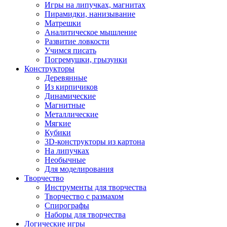
Игры на липучках, магнитах
Пирамидки, нанизывание
Матрешки
Аналитическое мышление
Развитие ловкости
Учимся писать
Погремушки, грызунки
Конструкторы
Деревянные
Из кирпичиков
Динамические
Магнитные
Металлические
Мягкие
Кубики
3D-конструкторы из картона
На липучках
Необычные
Для моделирования
Творчество
Инструменты для творчества
Творчество с размахом
Спирографы
Наборы для творчества
Логические игры