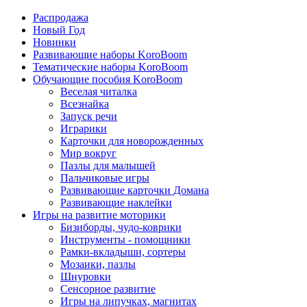
Распродажа
Новый Год
Новинки
Развивающие наборы KoroBoom
Тематические наборы KoroBoom
Обучающие пособия KoroBoom
Веселая читалка
Всезнайка
Запуск речи
Играрики
Карточки для новорожденных
Мир вокруг
Пазлы для малышей
Пальчиковые игры
Развивающие карточки Домана
Развивающие наклейки
Игры на развитие моторики
Бизиборды, чудо-коврики
Инструменты - помощники
Рамки-вкладыши, сортеры
Мозаики, пазлы
Шнуровки
Сенсорное развитие
Игры на липучках, магнитах