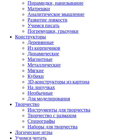
Пирамидки, нанизывание
Матрешки
Аналитическое мышление
Развитие ловкости
Учимся писать
Погремушки, грызунки
Конструкторы
Деревянные
Из кирпичиков
Динамические
Магнитные
Металлические
Мягкие
Кубики
3D-конструкторы из картона
На липучках
Необычные
Для моделирования
Творчество
Инструменты для творчества
Творчество с размахом
Спирографы
Наборы для творчества
Логические игры
Учимся читать