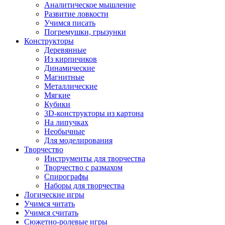
Аналитическое мышление
Развитие ловкости
Учимся писать
Погремушки, грызунки
Конструкторы
Деревянные
Из кирпичиков
Динамические
Магнитные
Металлические
Мягкие
Кубики
3D-конструкторы из картона
На липучках
Необычные
Для моделирования
Творчество
Инструменты для творчества
Творчество с размахом
Спирографы
Наборы для творчества
Логические игры
Учимся читать
Учимся считать
Сюжетно-ролевые игры