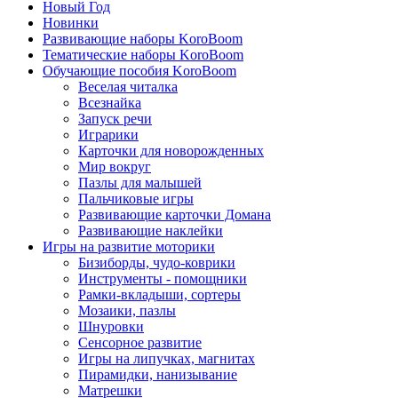
Новый Год
Новинки
Развивающие наборы KoroBoom
Тематические наборы KoroBoom
Обучающие пособия KoroBoom
Веселая читалка
Всезнайка
Запуск речи
Играрики
Карточки для новорожденных
Мир вокруг
Пазлы для малышей
Пальчиковые игры
Развивающие карточки Домана
Развивающие наклейки
Игры на развитие моторики
Бизиборды, чудо-коврики
Инструменты - помощники
Рамки-вкладыши, сортеры
Мозаики, пазлы
Шнуровки
Сенсорное развитие
Игры на липучках, магнитах
Пирамидки, нанизывание
Матрешки