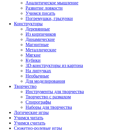
Аналитическое мышление
Развитие ловкости
Учимся писать
Погремушки, грызунки
Конструкторы
Деревянные
Из кирпичиков
Динамические
Магнитные
Металлические
Мягкие
Кубики
3D-конструкторы из картона
На липучках
Необычные
Для моделирования
Творчество
Инструменты для творчества
Творчество с размахом
Спирографы
Наборы для творчества
Логические игры
Учимся читать
Учимся считать
Сюжетно-ролевые игры