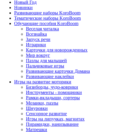
Новый Год
Новинки
Развивающие наборы KoroBoom
Тематические наборы KoroBoom
Обучающие пособия KoroBoom
Веселая читалка
Всезнайка
Запуск речи
Играрики
Карточки для новорожденных
Мир вокруг
Пазлы для малышей
Пальчиковые игры
Развивающие карточки Домана
Развивающие наклейки
Игры на развитие моторики
Бизиборды, чудо-коврики
Инструменты - помощники
Рамки-вкладыши, сортеры
Мозаики, пазлы
Шнуровки
Сенсорное развитие
Игры на липучках, магнитах
Пирамидки, нанизывание
Матрешки