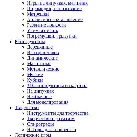
Игры на липучках, магнитах
Пирамидки, нанизывание
Матрешки
Аналитическое мышление
Развитие ловкости
Учимся писать
Погремушки, грызунки
Конструкторы
Деревянные
Из кирпичиков
Динамические
Магнитные
Металлические
Мягкие
Кубики
3D-конструкторы из картона
На липучках
Необычные
Для моделирования
Творчество
Инструменты для творчества
Творчество с размахом
Спирографы
Наборы для творчества
Логические игры