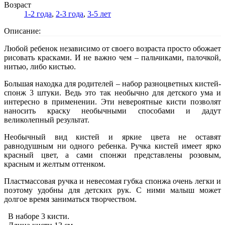
Возраст
1-2 года
,
2-3 года
,
3-5 лет
Описание:
Любой ребенок независимо от своего возраста просто обожает
рисовать красками. И не важно чем – пальчиками, палочкой,
нитью, либо кистью.
Большая находка для родителей – набор разноцветных кистей-
спонж 3 штуки. Ведь это так необычно для детского ума и
интересно в применении. Эти невероятные кисти позволят
наносить краску необычными способами и дадут
великолепный результат.
Необычный вид кистей и яркие цвета не оставят
равнодушным ни одного ребенка. Ручка кистей имеет ярко
красный цвет, а сами спонжи представлены розовым,
красным и желтым оттенком.
Пластмассовая ручка и невесомая губка спонжа очень легки и
поэтому удобны для детских рук. С ними малыш может
долгое время заниматься творчеством.
В наборе 3 кисти.