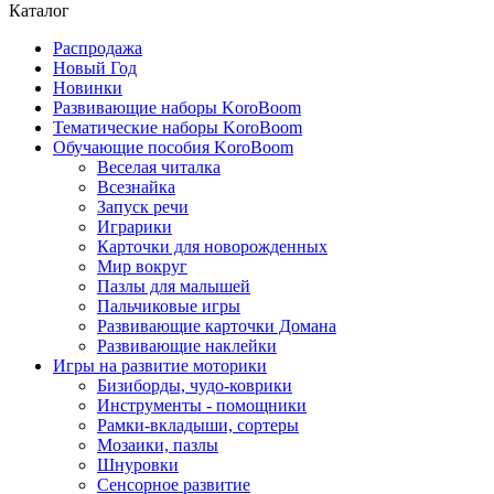
Каталог
Распродажа
Новый Год
Новинки
Развивающие наборы KoroBoom
Тематические наборы KoroBoom
Обучающие пособия KoroBoom
Веселая читалка
Всезнайка
Запуск речи
Играрики
Карточки для новорожденных
Мир вокруг
Пазлы для малышей
Пальчиковые игры
Развивающие карточки Домана
Развивающие наклейки
Игры на развитие моторики
Бизиборды, чудо-коврики
Инструменты - помощники
Рамки-вкладыши, сортеры
Мозаики, пазлы
Шнуровки
Сенсорное развитие