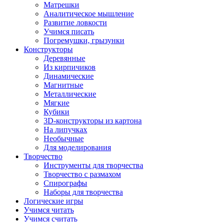
Матрешки
Аналитическое мышление
Развитие ловкости
Учимся писать
Погремушки, грызунки
Конструкторы
Деревянные
Из кирпичиков
Динамические
Магнитные
Металлические
Мягкие
Кубики
3D-конструкторы из картона
На липучках
Необычные
Для моделирования
Творчество
Инструменты для творчества
Творчество с размахом
Спирографы
Наборы для творчества
Логические игры
Учимся читать
Учимся считать