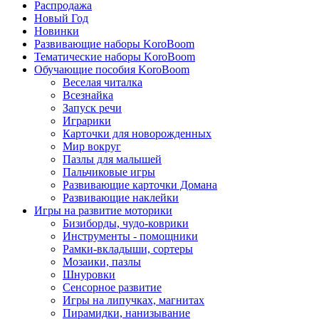
Распродажа
Новый Год
Новинки
Развивающие наборы KoroBoom
Тематические наборы KoroBoom
Обучающие пособия KoroBoom
Веселая читалка
Всезнайка
Запуск речи
Играрики
Карточки для новорожденных
Мир вокруг
Пазлы для малышей
Пальчиковые игры
Развивающие карточки Домана
Развивающие наклейки
Игры на развитие моторики
Бизиборды, чудо-коврики
Инструменты - помощники
Рамки-вкладыши, сортеры
Мозаики, пазлы
Шнуровки
Сенсорное развитие
Игры на липучках, магнитах
Пирамидки, нанизывание