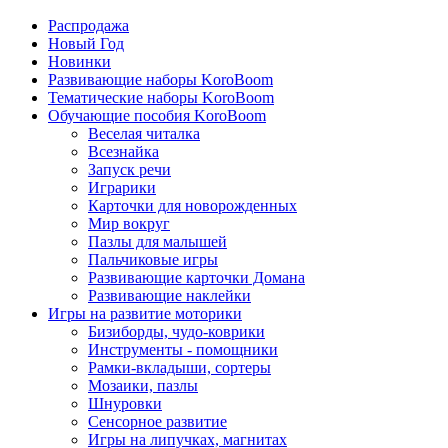
Распродажа
Новый Год
Новинки
Развивающие наборы KoroBoom
Тематические наборы KoroBoom
Обучающие пособия KoroBoom
Веселая читалка
Всезнайка
Запуск речи
Играрики
Карточки для новорожденных
Мир вокруг
Пазлы для малышей
Пальчиковые игры
Развивающие карточки Домана
Развивающие наклейки
Игры на развитие моторики
Бизиборды, чудо-коврики
Инструменты - помощники
Рамки-вкладыши, сортеры
Мозаики, пазлы
Шнуровки
Сенсорное развитие
Игры на липучках, магнитах