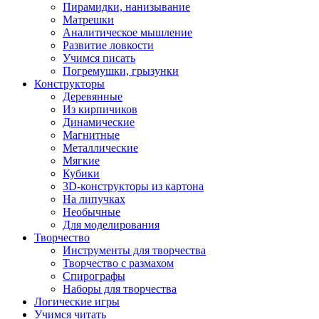
Пирамидки, нанизывание
Матрешки
Аналитическое мышление
Развитие ловкости
Учимся писать
Погремушки, грызунки
Конструкторы
Деревянные
Из кирпичиков
Динамические
Магнитные
Металлические
Мягкие
Кубики
3D-конструкторы из картона
На липучках
Необычные
Для моделирования
Творчество
Инструменты для творчества
Творчество с размахом
Спирографы
Наборы для творчества
Логические игры
Учимся читать