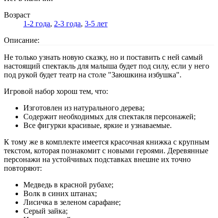
Возраст
1-2 года
,
2-3 года
,
3-5 лет
Описание:
Не только узнать новую сказку, но и поставить с ней самый
настоящий спектакль для малыша будет под силу, если у него
под рукой будет театр на столе "Заюшкина избушка".
Игровой набор хорош тем, что:
Изготовлен из натурального дерева;
Содержит необходимых для спектакля персонажей;
Все фигурки красивые, яркие и узнаваемые.
К тому же в комплекте имеется красочная книжка с крупным
текстом, которая познакомит с новыми героями. Деревянные
персонажи на устойчивых подставках внешне их точно
повторяют:
Медведь в красной рубахе;
Волк в синих штанах;
Лисичка в зеленом сарафане;
Серый зайка;