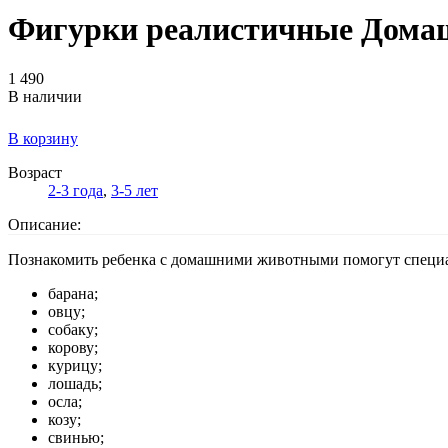
Фигурки реалистичные Домашн
1 490
В наличии
В корзину
Возраст
2-3 года
,
3-5 лет
Описание:
Познакомить ребенка с домашними животными помогут специа
барана;
овцу;
собаку;
корову;
курицу;
лошадь;
осла;
козу;
свинью;