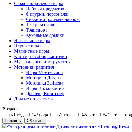
Сюжетно-ролевые игры
Наборы продуктов
Фигурки, персонажи
Сюжетно-ролевые наборы
Театр на столе
Транспорт
Кукольные домики
Настольные игры
Первые опыты
Магнитные игры
Книги, пособия, карточки
Музыкальные инструменты
Методики развития
Игры Монтессори
Методика Домана
Методика Зайцева
Игры Воскобовича
Дьенеш, Кюизенер
Другие полезности
Возраст
0-1 год
1-2 года
2-3 года
3-5 лет
5-7 лет
ста