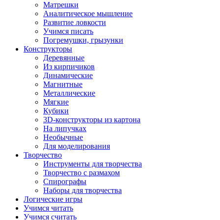
Матрешки
Аналитическое мышление
Развитие ловкости
Учимся писать
Погремушки, грызунки
Конструкторы
Деревянные
Из кирпичиков
Динамические
Магнитные
Металлические
Мягкие
Кубики
3D-конструкторы из картона
На липучках
Необычные
Для моделирования
Творчество
Инструменты для творчества
Творчество с размахом
Спирографы
Наборы для творчества
Логические игры
Учимся читать
Учимся считать