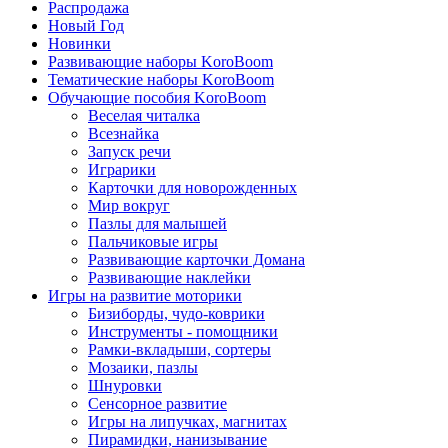
Распродажа
Новый Год
Новинки
Развивающие наборы KoroBoom
Тематические наборы KoroBoom
Обучающие пособия KoroBoom
Веселая читалка
Всезнайка
Запуск речи
Играрики
Карточки для новорожденных
Мир вокруг
Пазлы для малышей
Пальчиковые игры
Развивающие карточки Домана
Развивающие наклейки
Игры на развитие моторики
Бизиборды, чудо-коврики
Инструменты - помощники
Рамки-вкладыши, сортеры
Мозаики, пазлы
Шнуровки
Сенсорное развитие
Игры на липучках, магнитах
Пирамидки, нанизывание