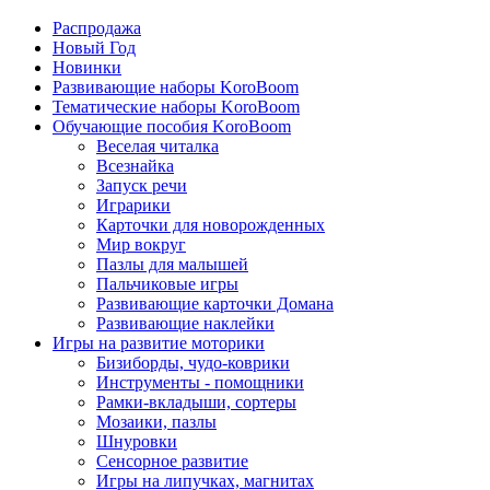
Распродажа
Новый Год
Новинки
Развивающие наборы KoroBoom
Тематические наборы KoroBoom
Обучающие пособия KoroBoom
Веселая читалка
Всезнайка
Запуск речи
Играрики
Карточки для новорожденных
Мир вокруг
Пазлы для малышей
Пальчиковые игры
Развивающие карточки Домана
Развивающие наклейки
Игры на развитие моторики
Бизиборды, чудо-коврики
Инструменты - помощники
Рамки-вкладыши, сортеры
Мозаики, пазлы
Шнуровки
Сенсорное развитие
Игры на липучках, магнитах