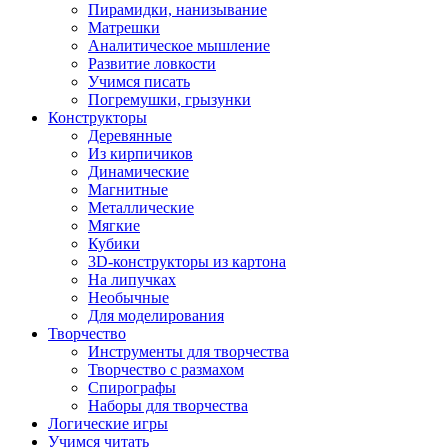
Пирамидки, нанизывание
Матрешки
Аналитическое мышление
Развитие ловкости
Учимся писать
Погремушки, грызунки
Конструкторы
Деревянные
Из кирпичиков
Динамические
Магнитные
Металлические
Мягкие
Кубики
3D-конструкторы из картона
На липучках
Необычные
Для моделирования
Творчество
Инструменты для творчества
Творчество с размахом
Спирографы
Наборы для творчества
Логические игры
Учимся читать