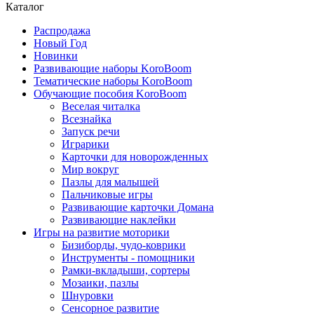
Каталог
Распродажа
Новый Год
Новинки
Развивающие наборы KoroBoom
Тематические наборы KoroBoom
Обучающие пособия KoroBoom
Веселая читалка
Всезнайка
Запуск речи
Играрики
Карточки для новорожденных
Мир вокруг
Пазлы для малышей
Пальчиковые игры
Развивающие карточки Домана
Развивающие наклейки
Игры на развитие моторики
Бизиборды, чудо-коврики
Инструменты - помощники
Рамки-вкладыши, сортеры
Мозаики, пазлы
Шнуровки
Сенсорное развитие