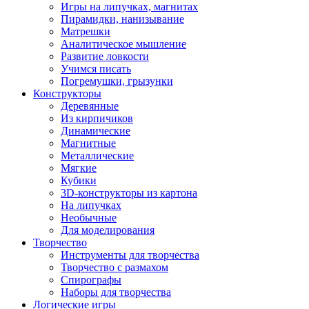
Игры на липучках, магнитах
Пирамидки, нанизывание
Матрешки
Аналитическое мышление
Развитие ловкости
Учимся писать
Погремушки, грызунки
Конструкторы
Деревянные
Из кирпичиков
Динамические
Магнитные
Металлические
Мягкие
Кубики
3D-конструкторы из картона
На липучках
Необычные
Для моделирования
Творчество
Инструменты для творчества
Творчество с размахом
Спирографы
Наборы для творчества
Логические игры