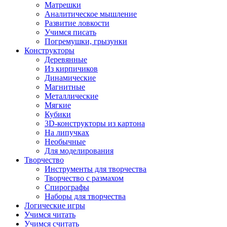
Матрешки
Аналитическое мышление
Развитие ловкости
Учимся писать
Погремушки, грызунки
Конструкторы
Деревянные
Из кирпичиков
Динамические
Магнитные
Металлические
Мягкие
Кубики
3D-конструкторы из картона
На липучках
Необычные
Для моделирования
Творчество
Инструменты для творчества
Творчество с размахом
Спирографы
Наборы для творчества
Логические игры
Учимся читать
Учимся считать