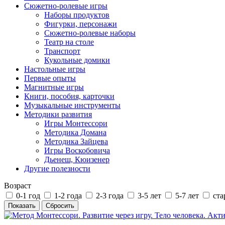
Сюжетно-ролевые игры
Наборы продуктов
Фигурки, персонажи
Сюжетно-ролевые наборы
Театр на столе
Транспорт
Кукольные домики
Настольные игры
Первые опыты
Магнитные игры
Книги, пособия, карточки
Музыкальные инструменты
Методики развития
Игры Монтессори
Методика Домана
Методика Зайцева
Игры Воскобовича
Дьенеш, Кюизенер
Другие полезности
Возраст
0-1 год
1-2 года
2-3 года
3-5 лет
5-7 лет
ста