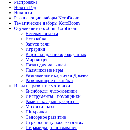
Распродажа
Новый Год
Новинки
Развивающие наборы KoroBoom
Тематические наборы KoroBoom
Обучающие пособия KoroBoom
Веселая читалка
Всезнайка
Запуск речи
Играрики
Карточки для новорожденных
Мир вокруг
Пазлы для малышей
Пальчиковые игры
Развивающие карточки Домана
Развивающие наклейки
Игры на развитие моторики
Бизиборды, чудо-коврики
Инструменты - помощники
Рамки-вкладыши, сортеры
Мозаики, пазлы
Шнуровки
Сенсорное развитие
Игры на липучках, магнитах
Пирамидки, нанизывание